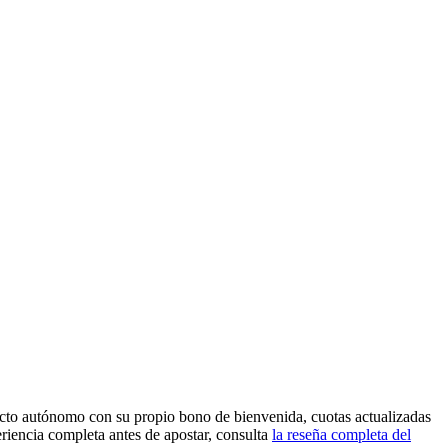
ucto autónomo con su propio bono de bienvenida, cuotas actualizadas
eriencia completa antes de apostar, consulta
la reseña completa del