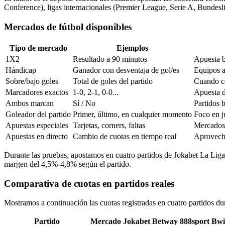
Conference), ligas internacionales (Premier League, Serie A, Bunde
Mercados de fútbol disponibles
Tipo de mercado
Ejemplos
1X2
Resultado a 90 minutos
Apuesta b
Hándicap
Ganador con desventaja de gol/es
Equipos a
Sobre/bajo goles
Total de goles del partido
Cuando co
Marcadores exactos
1-0, 2-1, 0-0...
Apuesta d
Ambos marcan
Sí / No
Partidos 
Goleador del partido
Primer, último, en cualquier momento
Foco en j
Apuestas especiales
Tarjetas, corners, faltas
Mercados 
Apuestas en directo
Cambio de cuotas en tiempo real
Aprovech
Durante las pruebas, apostamos en cuatro partidos de Jokabet La Lig
margen del 4,5%-4,8% según el partido.
Comparativa de cuotas en partidos reales
Mostramos a continuación las cuotas registradas en cuatro partidos d
Partido
Mercado
Jokabet
Betway
888sport
Bwi