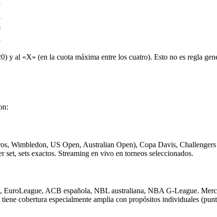
7
5
0
8
,20) y al «X» (en la cuota máxima entre los cuatro). Esto no es regla 
on:
, Wimbledon, US Open, Australian Open), Copa Davis, Challengers y 
er set, sets exactos. Streaming en vivo en torneos seleccionados.
s, EuroLeague, ACB española, NBL australiana, NBA G-League. Mercado
tiene cobertura especialmente amplia con propósitos individuales (puntos