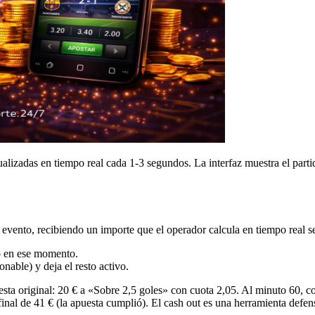
alizadas en tiempo real cada 1-3 segundos. La interfaz muestra el partido
 evento, recibiendo un importe que el operador calcula en tiempo real s
do en ese momento.
able) y deja el resto activo.
esta original: 20 € a «Sobre 2,5 goles» con cuota 2,05. Al minuto 60, c
final de 41 € (la apuesta cumplió). El cash out es una herramienta defen