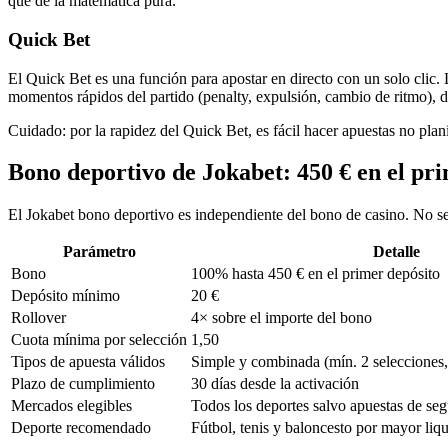
que de la matemática pura.
Quick Bet
El Quick Bet es una función para apostar en directo con un solo clic. L
momentos rápidos del partido (penalty, expulsión, cambio de ritmo),
Cuidado: por la rapidez del Quick Bet, es fácil hacer apuestas no pla
Bono deportivo de Jokabet: 450 € en el pr
El Jokabet bono deportivo es independiente del bono de casino. No s
Parámetro
Detalle
Bono
100% hasta 450 € en el primer depósito
Depósito mínimo
20 €
Rollover
4× sobre el importe del bono
Cuota mínima por selección
1,50
Tipos de apuesta válidos
Simple y combinada (mín. 2 selecciones, 
Plazo de cumplimiento
30 días desde la activación
Mercados elegibles
Todos los deportes salvo apuestas de seg
Deporte recomendado
Fútbol, tenis y baloncesto por mayor liq