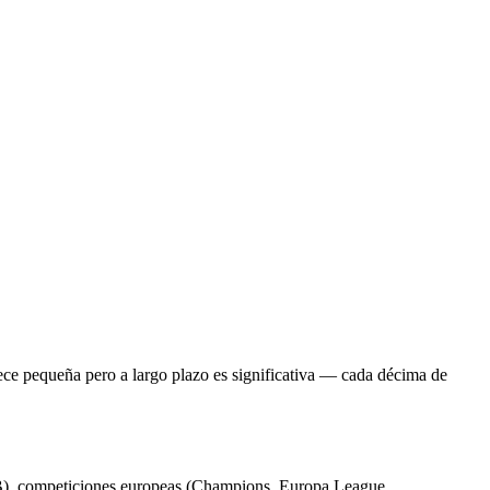
ce pequeña pero a largo plazo es significativa — cada décima de
da B), competiciones europeas (Champions, Europa League,