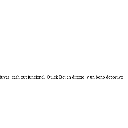
ivas, cash out funcional, Quick Bet en directo, y un bono deportivo