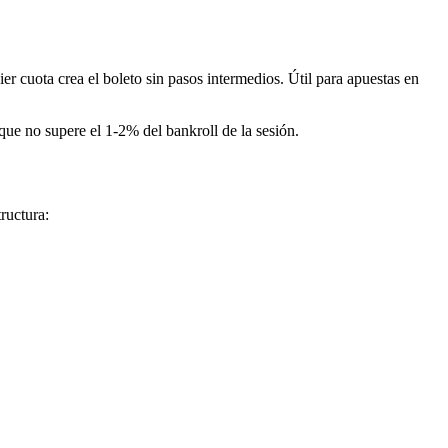
ier cuota crea el boleto sin pasos intermedios. Útil para apuestas en
que no supere el 1-2% del bankroll de la sesión.
ructura: