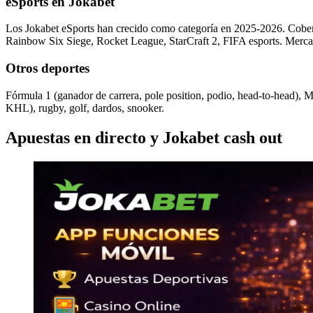
eSports en Jokabet
Los Jokabet eSports han crecido como categoría en 2025-2026. Cobe
Rainbow Six Siege, Rocket League, StarCraft 2, FIFA esports. Mercado
Otros deportes
Fórmula 1 (ganador de carrera, pole position, podio, head-to-head),
KHL), rugby, golf, dardos, snooker.
Apuestas en directo y Jokabet cash out