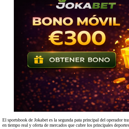
El sportsbook de Jokabet es la segunda pata principal del operador t
en tiempo real y oferta de mercados que cubre los principales deporte