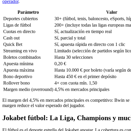
operador
.
Parámetro
Valor
Deportes cubiertos
30+ (fútbol, tenis, baloncesto, eSports, h
Ligas de fútbol
200+ (incluye todas las ligas europeas m
Cuotas en directo
Sí, actualización en tiempo real
Cash out
Sí, parcial y total
Quick Bet
Sí, apuesta rápida en directo con 1 clic
Streaming en vivo
Limitado (selección de partidos según lic
Boletos combinados
Hasta 30 selecciones
Apuesta mínima
0,20 €
Apuesta máxima
Hasta 10.000 € por boleto (varía según d
Bono deportivo
Hasta 450 € en el primer depósito
Rollover bono
4× con cuota mín. 1,50
Margen medio (overround)
4,5% en mercados principales
El margen del 4,5% en mercados principales es competitivo: Bwin se
margen reduce el valor esperado del jugador.
Jokabet fútbol: La Liga, Champions y mu
El fútbol es el deporte estrella del Jokabet apostar. La cobertura e