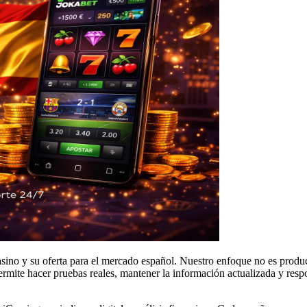
asino y su oferta para el mercado español. Nuestro enfoque no es prod
rmite hacer pruebas reales, mantener la información actualizada y respo