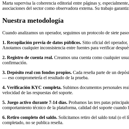
Marta supervisa la coherencia editorial entre páginas y, especialmente
asociaciones del sector como observadora externa. Su trabajo garantiz
Nuestra metodología
Cuando analizamos un operador, seguimos un protocolo de siete pasos 
1. Recopilación previa de datos públicos.
Sitio oficial del operador
Anotamos cualquier inconsistencia entre fuentes para verificar despué
2. Registro de cuenta real.
Creamos una cuenta como cualquier usuario
confirmación.
3. Depósito real con fondos propios.
Cada reseña parte de un depósi
— eso comprometería el resultado de la prueba.
4. Verificación KYC completa.
Subimos documentos personales reales
velocidad de las respuestas del soporte.
5. Juego activo durante 7-14 días.
Probamos las tres patas principal
comportamiento técnico de la plataforma, calidad del soporte cuando 
6. Retiro completo del saldo.
Solicitamos retiro del saldo total (o el
completado, no se publica reseña.