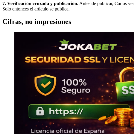
7. Verificación cruzada y publicación.
Antes de publicar, Carlos veri
Solo entonces el artículo se publica.
Cifras, no impresiones