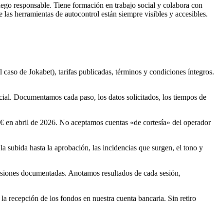
juego responsable. Tiene formación en trabajo social y colabora con
las herramientas de autocontrol están siempre visibles y accesibles.
 caso de Jokabet), tarifas publicadas, términos y condiciones íntegros.
cial. Documentamos cada paso, los datos solicitados, los tiempos de
 € en abril de 2026. No aceptamos cuentas «de cortesía» del operador
subida hasta la aprobación, las incidencias que surgen, el tono y
 sesiones documentadas. Anotamos resultados de cada sesión,
a la recepción de los fondos en nuestra cuenta bancaria. Sin retiro