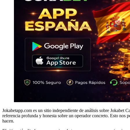
Jokabetapp.com es un sitio independiente de análisis sobre Jokabet C
referencia profunda y honesta sobre un operador concreto. Esto nos pe
hacen.