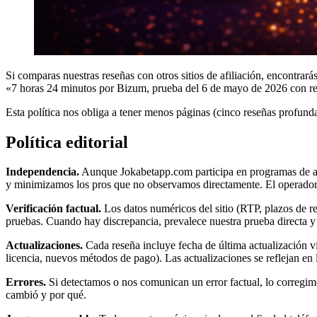
Si comparas nuestras reseñas con otros sitios de afiliación, encontrará
«7 horas 24 minutos por Bizum, prueba del 6 de mayo de 2026 con ret
Esta política nos obliga a tener menos páginas (cinco reseñas profunda
Política editorial
Independencia.
Aunque Jokabetapp.com participa en programas de afil
y minimizamos los pros que no observamos directamente. El operador a
Verificación factual.
Los datos numéricos del sitio (RTP, plazos de re
pruebas. Cuando hay discrepancia, prevalece nuestra prueba directa y s
Actualizaciones.
Cada reseña incluye fecha de última actualización v
licencia, nuevos métodos de pago). Las actualizaciones se reflejan en 
Errores.
Si detectamos o nos comunican un error factual, lo corregim
cambió y por qué.