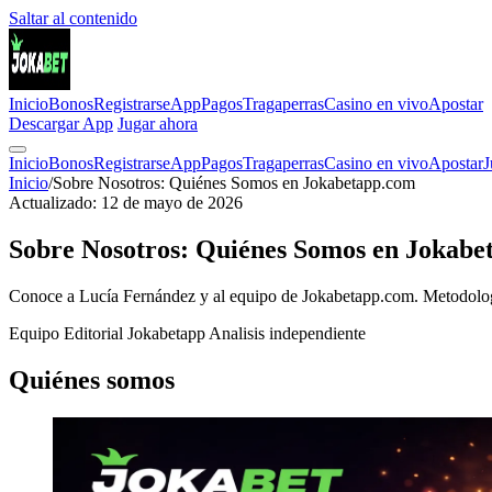
Saltar al contenido
Inicio
Bonos
Registrarse
App
Pagos
Tragaperras
Casino en vivo
Apostar
Descargar App
Jugar ahora
Inicio
Bonos
Registrarse
App
Pagos
Tragaperras
Casino en vivo
Apostar
J
Inicio
/
Sobre Nosotros: Quiénes Somos en Jokabetapp.com
Actualizado: 12 de mayo de 2026
Sobre Nosotros: Quiénes Somos en Jokabe
Conoce a Lucía Fernández y al equipo de Jokabetapp.com. Metodología d
Equipo Editorial Jokabetapp
Analisis independiente
Quiénes somos