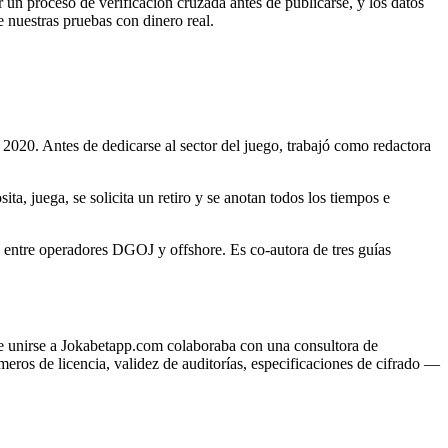
r un proceso de verificación cruzada antes de publicarse, y los datos
 nuestras pruebas con dinero real.
 2020. Antes de dedicarse al sector del juego, trabajó como redactora
a, juega, se solicita un retiro y se anotan todos los tiempos e
 entre operadores DGOJ y offshore. Es co-autora de tres guías
s de unirse a Jokabetapp.com colaboraba con una consultora de
eros de licencia, validez de auditorías, especificaciones de cifrado —