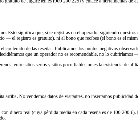
fono gratuito de JugarBien.es (900 200 225) y enlace a herramientas de
o. Esto significa que, si te registras en el operador siguiendo nuestro
io — el registro es gratuito), ni al bono que recibes (el bono es el mism
n el contenido de las reseñas. Publicamos los puntos negativos observa
 decidiéramos que un operador no es recomendable, no lo cubriríamos —
erencia entre sitios serios y sitios poco fiables no es la existencia de af
ita arriba. No vendemos datos de visitantes, no insertamos publicidad 
 con dinero real (cuya pérdida media en cada reseña es de 100-200 €), l
ido.