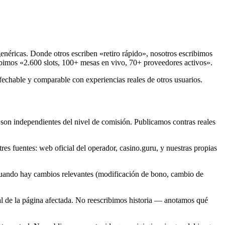
 genéricas. Donde otros escriben «retiro rápido», nosotros escribimos
bimos «2.600 slots, 100+ mesas en vivo, 70+ proveedores activos».
 fechable y comparable con experiencias reales de otros usuarios.
son independientes del nivel de comisión. Publicamos contras reales
res fuentes: web oficial del operador, casino.guru, y nuestras propias
 cuando hay cambios relevantes (modificación de bono, cambio de
al de la página afectada. No reescribimos historia — anotamos qué