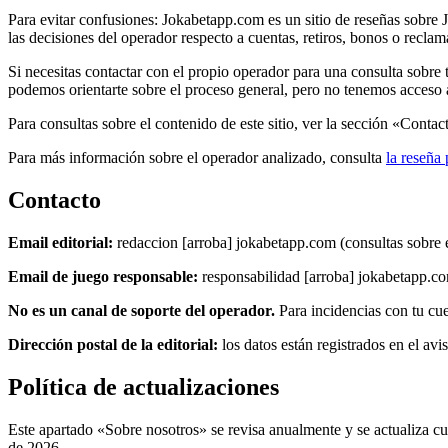
Para evitar confusiones: Jokabetapp.com es un sitio de reseñas sobre
las decisiones del operador respecto a cuentas, retiros, bonos o reclam
Si necesitas contactar con el propio operador para una consulta sobre 
podemos orientarte sobre el proceso general, pero no tenemos acceso a
Para consultas sobre el contenido de este sitio, ver la sección «Contac
Para más información sobre el operador analizado, consulta
la reseña 
Contacto
Email editorial:
redaccion [arroba] jokabetapp.com (consultas sobre e
Email de juego responsable:
responsabilidad [arroba] jokabetapp.co
No es un canal de soporte del operador.
Para incidencias con tu cuen
Dirección postal de la editorial:
los datos están registrados en el avi
Política de actualizaciones
Este apartado «Sobre nosotros» se revisa anualmente y se actualiza cua
de 2026.