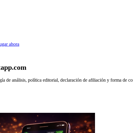
ugar ahora
tapp.com
e análisis, política editorial, declaración de afiliación y forma de co