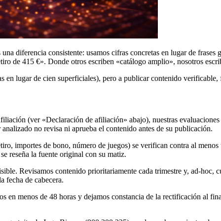
s una diferencia consistente: usamos cifras concretas en lugar de frases
iro de 415 €». Donde otros escriben «catálogo amplio», nosotros escri
s en lugar de cien superficiales), pero a publicar contenido verificable,
iación (ver «Declaración de afiliación» abajo), nuestras evaluaciones 
nalizado no revisa ni aprueba el contenido antes de su publicación.
tiro, importes de bono, número de juegos) se verifican contra al menos t
e reseña la fuente original con su matiz.
isible. Revisamos contenido prioritariamente cada trimestre y, ad-hoc,
la fecha de cabecera.
os en menos de 48 horas y dejamos constancia de la rectificación al fin